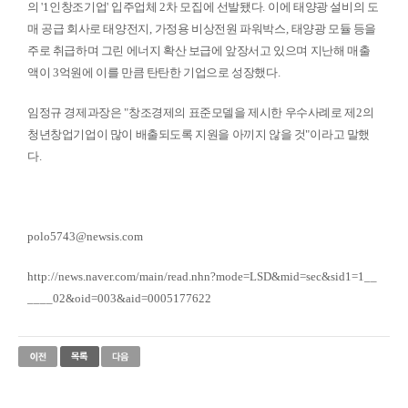
의
'1
인창조기업
'
입주업체
2
차 모집에 선발됐다
.
이에 태양광 설비의 도
매 공급 회사로 태양전지
,
가정용 비상전원 파워박스
,
태양광 모듈 등을
주로 취급하며 그린 에너지 확산 보급에 앞장서고 있으며 지난해 매출
액이
3
억원에 이를 만큼 탄탄한 기업으로 성장했다
.
임정규 경제과장은
"
창조경제의 표준모델을 제시한 우수사례로 제
2
의
청년창업기업이 많이 배출되도록 지원을 아끼지 않을 것
"
이라고 말했
다
.
polo5743@newsis.com
http://news.naver.com/main/read.nhn?mode=LSD&mid=sec&sid1=1__
____02&oid=003&aid=0005177622