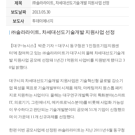
제목
㈜솔라라이트, 차세대선도기술개발 지원사업 선정
보도날짜
2013.05.30
보도사
투데이에너지
|
㈜
솔라라이트
,
차세대선도기술개발 지원사업 선정
【
대구
=
뉴시스
】
박준 기자
=
대구시 동구청은
'1
인창조기업지원센
터
'
에 참여하고 있는
㈜
솔라라이트가 대구시의 올해 차세대선도기술개
발 지원사업 공모에 선정돼
1
년간
1
억원의 사업비를 지원받게 됐다고
3
0
일 밝혔다
.
대구시의 차세대선도기술개발 지원사업은 기술혁신형 글로벌 강소기
업 육성을 목표로 기술개발부터 시제품 제작
,
마케팅까지 원스톱 패키
지로 지원하는 사업이다
.
올해는 대구연구개발특구의 특화분야
(
스마트
IT,
의료기기
,
그린에너지
,
메카트로닉스분야
)
를 비롯해 사업화 가능성
이 우수하다고 판단되는 기술개발분야의 공모에
51
개 기업이 신청했으
며 이 가운데
11
개 신규과제를 선정했다
.
한편 이번 공모사업에 선정된
㈜
솔라라이트는 지난
2011
년
6
월 동구청