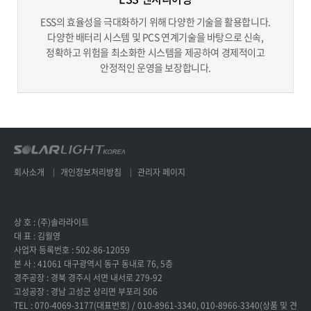
ESS의 효율성을 극대화하기 위해 다양한 기술을 활용합니다.
다양한 배터리 시스템 및 PCS 연계기술을 바탕으로 신속,
정확하고 위험을 최소화한 시스템을 제공하여 경제적이고
안정적인 운영을 보장합니다.
회사소개
개인정보처리방침
관리자 페이지
상 호 : (주)솔라라이트
대 표 : 김월영
사업자 등록번호 : 502-86-12059
본 사 : 41061 대구광역시 동구 동내로 76, 5층
경주공장 : 경북 경주시 서면 내서로 279-92
고성공장 : 경남 고성군 상리면 부포리 506
TEL : 070-4069-3177(대표번호) / 010-8961-3340, 010-8966-3340(상품 및 견